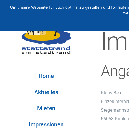
Zum
Um unsere Webseite für Euch optimal zu gestalten und fortlauf
Inhalt
Wei
springen
Im
Ang
Home
Aktuelles
Klaus Berg
Einzeluntern
Mieten
Stegemannst
56068 Koblen
Impressionen