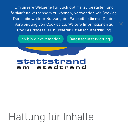
Zum
Um unsere Webseite für Euch optimal zu gestalten und
Inhalt
fortlaufend verbessern zu können, verwenden wir Cookies.
Durch die weitere Nutzung der Webseite stimmst Du der
springen
Verwendung von Cookies zu. Weitere Informationen zu
Cookies findest Du in unserer Datenschutzerklärung
Ich bin einverstanden
Datenschutzerklärung
Haftung für Inhalte