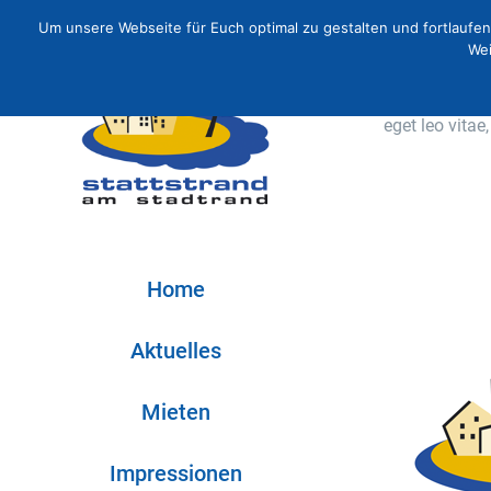
Zum
Um unsere Webseite für Euch optimal zu gestalten und fortlauf
Inhalt
Wei
springen
Aenean sagitti
eget leo vita
Home
Aktuelles
Mieten
Impressionen