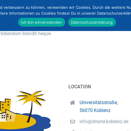
end verbessern zu können, verwenden wir Cookies. Durch die weitere 
tere Informationen zu Cookies findest Du in unserer Datenschutzerklä
Ich bin einverstanden
Datenschutzerklärung
s, nulla eget viverra sodales, odio sapien venenatis massa, quis 
e, bibendum blandit neque.
LOCATION
Universitätsstraße,
56070 Koblenz
info@strand-koblenz.de