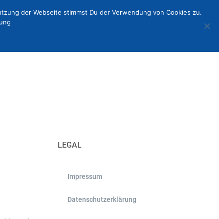
Nutzung der Webseite stimmst Du der Verwendung von Cookies zu.
rung
fermentum risus orci ultricies enim. Sed elit tellus, faucibus
LEGAL
Impressum
Datenschutzerklärung