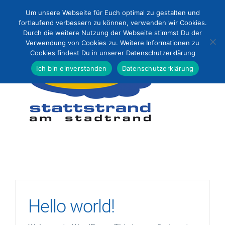
Zum
Um unsere Webseite für Euch optimal zu gestalten und
Inhalt
fortlaufend verbessern zu können, verwenden wir Cookies.
Durch die weitere Nutzung der Webseite stimmst Du der
springen
Verwendung von Cookies zu. Weitere Informationen zu
Cookies findest Du in unserer Datenschutzerklärung
Ich bin einverstanden
Datenschutzerklärung
Hello world!